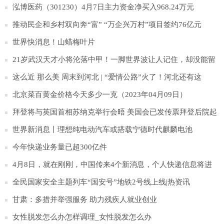
少年抑郁防治
泓博医药（301230）4月7日主力资金净买入968.24万元
推动民企和乡村双向奔“富” “万企兴万村”项目签约76亿元
世界快消息！山蜡梅叶片
21岁武汉天才小将沦落中甲！一脚世界波让人记住，却没能留
在中超！
这么近 那么美 周末到河北 | “爱情公路”火了！河北还有这
些“爱情打卡地”超浪漫！|环球快消息
北京菜百黄金价格今天多少一克（2023年04月09日）
拜登将与英国首相苏纳克举行会晤 美国会已发传票拜登后院起
火
世界新消息丨理想纯电动汽车或搭载宁德时代麒麟电池
今年快递业务量已超300亿件
4月8日，就在刚刚，中国传来4个新消息，个人快递信息将进
行加密_当前报道
全民国家安全主题列车“国安号”地铁2号线上线|热资讯
甘肃：多措并举强服务 助力残疾人就业创业
女性脱发怎么办怎样调理_女性脱发怎么办