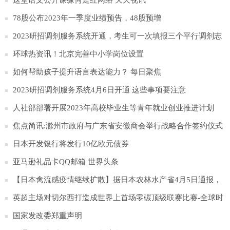
身“爱心置换亭”
这堂语文公开课缘何走红网络 天天视讯
78股公布2023年一季度业绩预告，48股预增
2023研招调剂服务系统开通，考生可一次填报三个平行调剂志
愿
环球热资讯！北京完善中小学岗位设置
如何帮助孩子提升语言表达能力？ 每日聚焦
2023研招调剂服务系统4月6日开通 这些事项要注意
人社部部署开展2023年高校毕业生等青年就业创业推进计划
焦点简讯:滁州市政府与广东省安徽商会举行战略合作签约仪式
日本开发银行将发行10亿欧元债券
亚马逊礼品卡QQ邮箱 世界头条
【日本禽流感疫情继续扩散】据日本农林水产省4月5日通报，
日本北海道千岁市一处农场发生高致病性H5N1型禽流感疫情。
英超主场对切尔西打造成世界上首场零碳顶级联赛比赛-全球时
这家农场饲养的约35万只蛋鸡以及同一城市与其有关的另一家
讯
国家发改委郑重声明