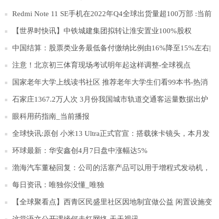
Redmi Note 11 SE手机在2022年Q4全球出货量超100万部 :当前
观点
【世界时快讯】中铁城建集团拟转让淮安置业100%股权
中国结算：股票类业务最低备付缴纳比例由16%降至15%左右|
滚动
注意！北京初三体育现场考试明年起这样调整-全球视点
国家老年大学上线读书社区 推荐老年大学生们看99本书-热消
息
石家庄1367.2万人次 3月份我国城市轨道交通客运量数据出炉
环球精选
眼科用药指南_当前播报
全球快讯:原创 小米13 Ultra正式官宣：搭载徕卡镜头，本月发
布
环球最新：华安鑫创4月7日盘中涨幅达5%
渤海汽车董秘回复：公司的活塞产品可以用于增程式发动机，
目前参与塞力斯问界M5、M7增程式发动机的配套:世界速看
每日资讯：唯独你没懂_唯独
【全球聚看点】西青区民盛里社区因地制宜做公益 闲置设施变