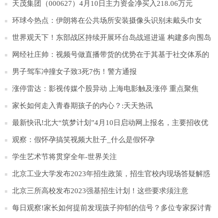
天茂集团（000627）4月10日主力资金净买入218.06万元
环球今热点：伊朗将在公共场所安装摄像头识别未戴头巾女
性，违者将予警告
世界观天下！东部战区持续开展环台岛战巡进逼 构建多向围岛
锁台态势
网经社庄帅：视频号做直播带货的优势在于其基于社交体系的
完整私域生态_天天视点
男子驾车冲撞女子致3死7伤！警方通报
涨停雷达：影视传媒个股异动 上海电影触及涨停 重点聚焦
家长如何走入青春期孩子的内心？:天天热讯
最新快讯!北大“筑梦计划”4月10日启动网上报名，主要招收优
秀农村学生
观察：假怀孕搞笑视频大肚子_什么是假怀孕
学生艺术节将贯穿全年-世界关注
北京工业大学发布2023年招生政策，招生官校内现场答疑解惑
_每日快播
北京三所高校发布2023强基招生计划！这些要求须注意
每日观察!家长如何提前发现孩子抑郁的信号？多位专家探讨青