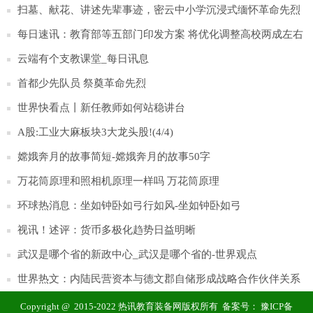
扫墓、献花、讲述先辈事迹，密云中小学沉浸式缅怀革命先烈
每日速讯：教育部等五部门印发方案 将优化调整高校两成左右
学科专业布点
云端有个支教课堂_每日讯息
首都少先队员 祭奠革命先烈
世界快看点丨新任教师如何站稳讲台
A股:工业大麻板块3大龙头股!(4/4)
嫦娥奔月的故事简短-嫦娥奔月的故事50字
万花筒原理和照相机原理一样吗 万花筒原理
环球热消息：坐如钟卧如弓行如风-坐如钟卧如弓
视讯！述评：货币多极化趋势日益明晰
武汉是哪个省的新政中心_武汉是哪个省的-世界观点
世界热文：内陆民营资本与德文郡自储形成战略合作伙伴关系
Copyright @ 2015-2022 热讯教育装备网版权所有 备案号：
豫ICP备