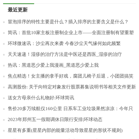
最近更新
冒泡排序的特性主要是什么？插入排序的主要含义是什么？
简讯：首批10家主板注册制企业上市——全面注册制有望重塑
资本市场生态
环球微速讯：沙尘再次来袭 今春沙尘天气缘何如此频繁
天天速递！湿疹的治疗方法是中医还是西医_湿疹的治疗
热讯：黑道恶少爱上我漫画_黑道恶少爱上我
焦点精选！女主播的拿手好戏，腐团儿椅子后退，小团团搞笑
搞怪，那沫子呢？
高测股份: 关于向特定对象发行股票募集说明书等相关文件更新
财务数据的提示性公告
送女方母亲什么礼物好:环球简讯
售价20多万续航仅160公里 日系车工业垃圾果然凉凉：今年只
卖出15辆|今日聚焦
2023年郑州五一假期调休日限行安排|环球动态
星星有多重(星星内部的能量活动导致星星的形状不规则)