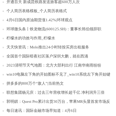
农场饲养的约4万只蛋鸡都将被扑杀。这是日本当前禽流感流行
开通百天 新成昆铁路发送旅客超600万人次
季报告的第83起疫情。
个人简历表格模板_个人简历表格式
4月6日国内原油期货涨1.42%|环球观点
环球微头条丨铁龙物流(600125.SH)：董事长韩伯领辞职
柠檬水的功效与作用_柠檬水
天天快资讯：Molo推出24小时转按买房出租服务
全国首个国际暗夜社区落户深圳大鹏，就在西涌
2023清明节天气地图：北方大部利出行 江南华南雨纷纷
win10电脑左下角的开始图标不见了_win10系统左下角开始键
不见|环球微头条
拼多多的800万个“敌人”|当前热文
联想集团杨元庆：过去三年营收增长超千亿 净利润升三倍
郭明錤：Quest Pro累计出货30万台，苹果MR头显首发市场反
馈存疑
每日速讯：国际金融市场早知道：4月6日