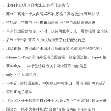
佳都科技3月31日快速上涨-环球热资讯
苏格兰高地一个人自驾累不累(苏格兰高地徒步)-环球快报
特锐德：特来电正积极布局居民小区充电基础设施建设
单亲妈遭囚禁性侵14小时，仅传两数字，儿一看秒报警:全球快
报
多维“组合拳”齐发力 加快能源数字化智能化转型
现场视频！东部战区组织环台岛战备警巡和“联合利剑”演习
iPhone 15 Pro超高清外观渲染图首曝：钛金属边框、Type-C接
口
新华全媒+｜从绿色机遇透视中国经济活力|热消息
only正品:动态焦点
小事记 | 碧桂园服务、中海物业中标佛山、香港项目 粤泰破产
清算案通过
应用正电子谱学
淮阳区区长王献超主持召开全区现代农业产业园项目建设推进
会
国台办：绝不为各种形式“台独”分裂活动留下任何空间